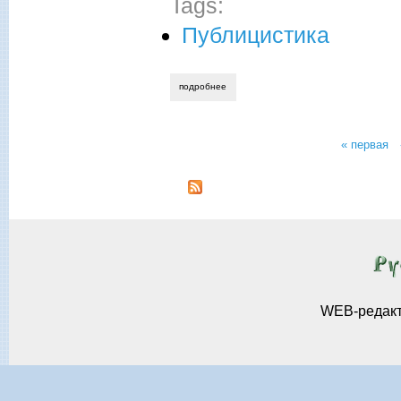
Tags:
Публицистика
подробнее
о воспитанию не все возрасты покорны
« первая
Страницы
WEB-редак