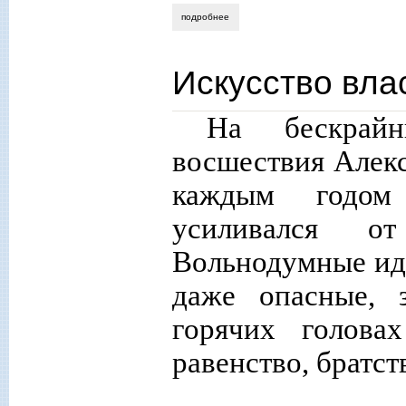
подробнее
о спасение науки и образования
Искусство вла
На бескрай
восшествия Алекса
каждым годом
усиливался о
Вольнодумные иде
даже опасные, 
горячих голова
равенство, братст