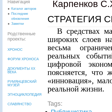
Карпенков С.
Навигация
Каталог авторов
Последние
СТРАТЕГИЯ 
обновления
Заметки
В средствах м
Родственные
широких слоев на
проекты:
весьма огранич
ХРОНОС
реальных событ
ФОРУМ ХРОНОСА
цифровой эконо
ДОКУМЕНТЫ XX
поясняется, что 
ВЕКА
«инновация», мал
РУМЯНЦЕВСКИЙ
МУЗЕЙ
реальной жизни.
ЭТНОЦИКЛОПЕДИЯ
Tags:
СЛАВЯНСТВО
Публицистика