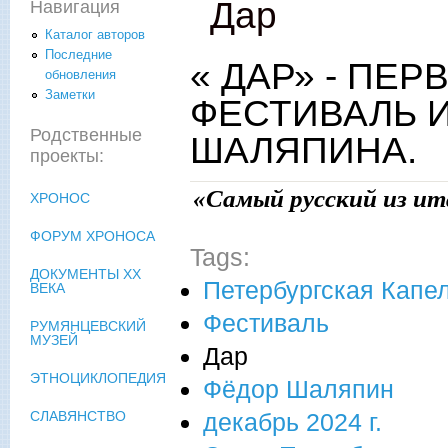
Дар
Навигация
Каталог авторов
Последние
« ДАР» - П
обновления
Заметки
ФЕСТИВАЛЬ И
Родственные
ШАЛЯПИНА.
проекты:
«Самый русский из ит
ХРОНОС
ФОРУМ ХРОНОСА
Tags:
ДОКУМЕНТЫ XX
Петербургская Капе
ВЕКА
Фестиваль
РУМЯНЦЕВСКИЙ
МУЗЕЙ
Дар
ЭТНОЦИКЛОПЕДИЯ
Фёдор Шаляпин
декабрь 2024 г.
СЛАВЯНСТВО