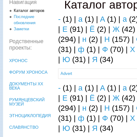
Каталог авто
Навигация
Каталог авторов
Последние
-
(1)
|
a
(1)
|
A
(1)
|
а
(2
обновления
|
Е
(91)
|
Ё
(2)
|
Ж
(42
Заметки
(294)
|
н
(2)
|
Н
(157)
|
Родственные
проекты:
(31)
|
ф
(1)
|
Ф
(70)
|
Х
|
Ю
(31)
|
Я
(34)
ХРОНОС
ФОРУМ ХРОНОСА
Advert
ДОКУМЕНТЫ XX
-
(1)
|
a
(1)
|
A
(1)
|
а
(2
ВЕКА
|
Е
(91)
|
Ё
(2)
|
Ж
(42
РУМЯНЦЕВСКИЙ
МУЗЕЙ
(294)
|
н
(2)
|
Н
(157)
|
ЭТНОЦИКЛОПЕДИЯ
(31)
|
ф
(1)
|
Ф
(70)
|
Х
|
Ю
(31)
|
Я
(34)
СЛАВЯНСТВО