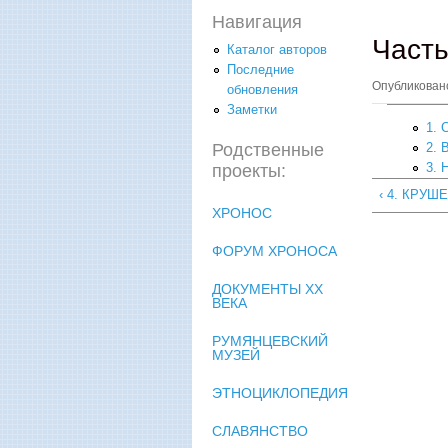
Навигация
Часть
Каталог авторов
Последние
Опубликова
обновления
Заметки
1. 
Родственные
2.
3.
проекты:
‹ 4. КРУШ
ХРОНОС
ФОРУМ ХРОНОСА
ДОКУМЕНТЫ XX
ВЕКА
РУМЯНЦЕВСКИЙ
МУЗЕЙ
ЭТНОЦИКЛОПЕДИЯ
СЛАВЯНСТВО