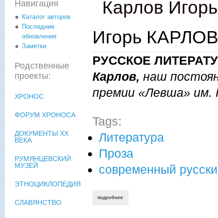
Карлов Игорь
Навигация
Каталог авторов
Последние
Игорь КАРЛОВ.
обновления
Заметки
РУССКОЕ ЛИТЕРАТ
Родственные
Карлов,
наш постоя
проекты:
премии «Левша» им. Н
ХРОНОС
ФОРУМ ХРОНОСА
Tags:
ДОКУМЕНТЫ XX
Литература
ВЕКА
Проза
РУМЯНЦЕВСКИЙ
МУЗЕЙ
современный русски
ЭТНОЦИКЛОПЕДИЯ
подробнее
о игорь карлов. африканская ночь.
СЛАВЯНСТВО