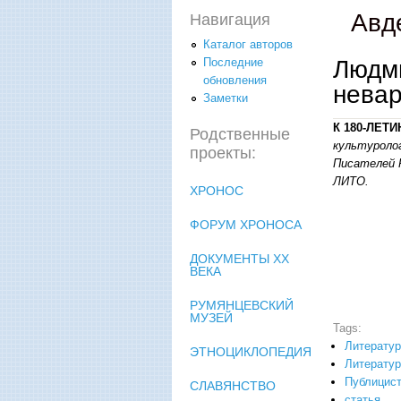
Авд
Навигация
Каталог авторов
Людми
Последние
обновления
невар
Заметки
К 180-ЛЕТ
Родственные
культуролог
проекты:
Писателей 
ЛИТО.
ХРОНОС
ФОРУМ ХРОНОСА
ДОКУМЕНТЫ XX
ВЕКА
РУМЯНЦЕВСКИЙ
МУЗЕЙ
Tags:
Литератур
ЭТНОЦИКЛОПЕДИЯ
Литерату
Публицист
СЛАВЯНСТВО
статья