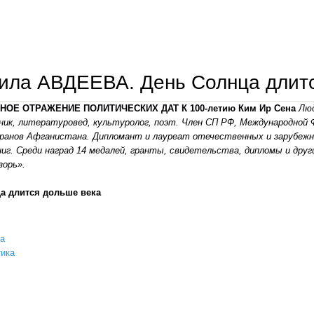
людмила авдеева. лев толстой, иван минаев и неварская литература.
ла АВДЕЕВА. День Солнца длитс
НОЕ ОТРАЖЕНИЕ ПОЛИТИЧЕСКИХ ДАТ К 100-летию Ким Ир Сена
Лю
ник, литературовед, культуролог, поэт. Член СП РФ, Международной 
ранов Афганистана. Дипломант и лауреат отечественных и зарубежны
ниг. Среди наград 14 медалей, гранты, свидетельства, дипломы и дру
зорь».
а длится дольше века
а
ика
людмила авдеева. день солнца длится дольше века.