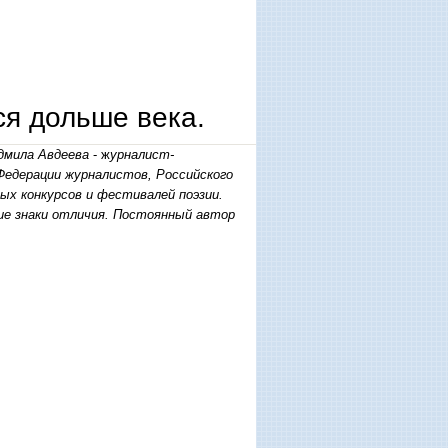
я дольше века.
дмила Авдеева
- ж
урналист-
Федерации журналистов, Российского
х конкурсов и фестивалей поэзии.
гие знаки отличия. Постоянный автор