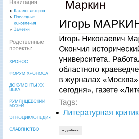
Маркин
Навигация
Каталог авторов
Последние
Игорь МАРКИН.
обновления
Заметки
Игорь Николаевич Мар
Родственные
Окончил исторически
проекты:
университета. Работ
ХРОНОС
областного краеведче
ФОРУМ ХРОНОСА
в журналах «Москва»
ДОКУМЕНТЫ XX
сегодня», газете «Ли
ВЕКА
Tags:
РУМЯНЦЕВСКИЙ
МУЗЕЙ
Литературная крити
ЭТНОЦИКЛОПЕДИЯ
СЛАВЯНСТВО
подробнее
о игорь маркин. "мы - пахари одного по