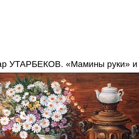
игорь кулагин-шуйский. мужик уральский все напасти сдюжит
р УТАРБЕКОВ. «Мамины руки» и 