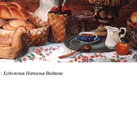
.: Художник Наталья Видяева
эльдар утарбеков. «мамины руки» и другие стихи