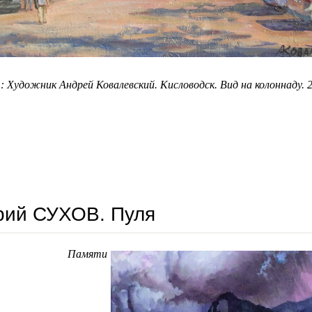
.: Художник Андрей Ковалевский. Кисловодск. Вид на колоннаду. 
валерий акимов. остаюсь на земле
рий СУХОВ. Пуля
Памяти