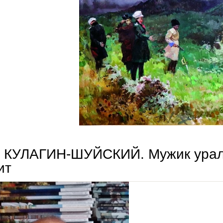
валерий сухов. пуля
ь КУЛАГИН-ШУЙСКИЙ. Мужик ураль
ит