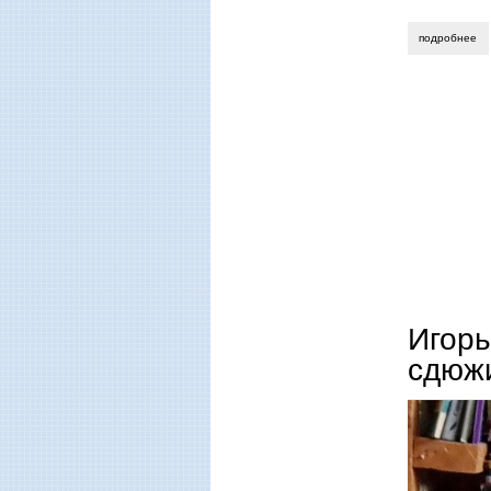
подробнее
о 
Игор
сдюж