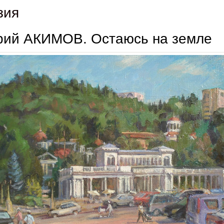
зия
рий АКИМОВ. Остаюсь на земле