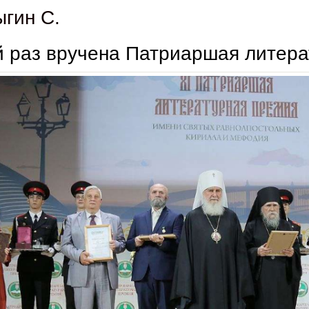
ыгин С.
й раз вручена Патриаршая литер