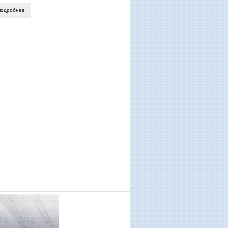
подробнее
о ушёл из жизни юрий васильевич бондарев