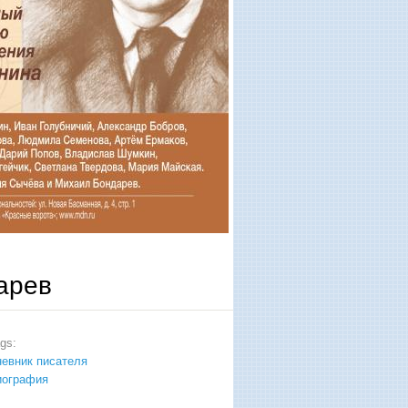
арев
ags:
евник писателя
иография