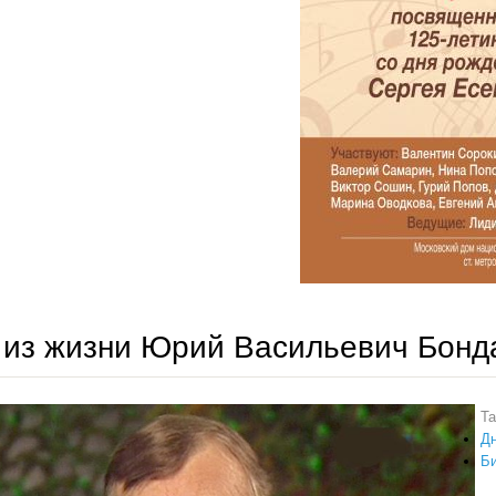
 из жизни Юрий Васильевич Бонд
T
Дн
Б