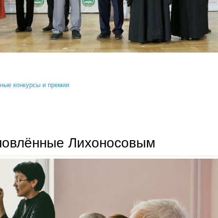
ные конкурсы и премии
в 11-й раз вручена патриаршая литературная премия
новлённые Лихоносовым