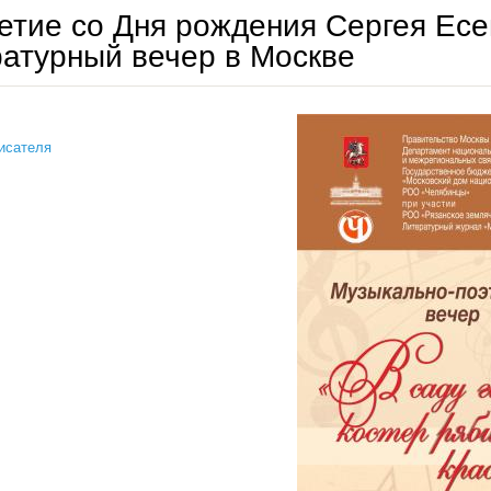
етие со Дня рождения Сергея Есе
атурный вечер в Москве
исателя
125-летие со дня рождения сергея есенина. литературный вечер в москве