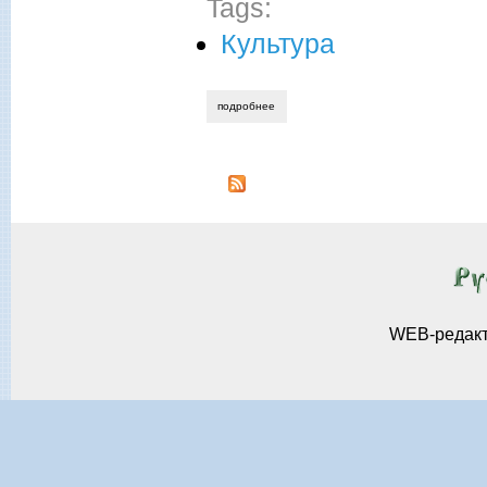
Tags:
Культура
подробнее
о татьяна романова-настина. от сердца
WEB-редак