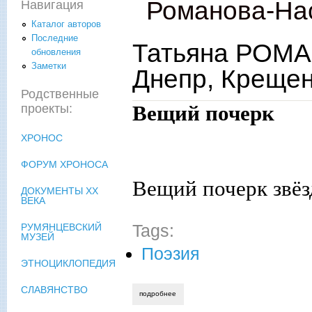
Романова-Нас
Навигация
Каталог авторов
Последние
Татьяна РОМ
обновления
Заметки
Днепр, Креще
Родственные
Вещий почерк
проекты:
ХРОНОС
ФОРУМ ХРОНОСА
Вещий почерк звёз
ДОКУМЕНТЫ XX
ВЕКА
Tags:
РУМЯНЦЕВСКИЙ
МУЗЕЙ
Поэзия
ЭТНОЦИКЛОПЕДИЯ
СЛАВЯНСТВО
подробнее
о татьяна романова-настина. синий дн