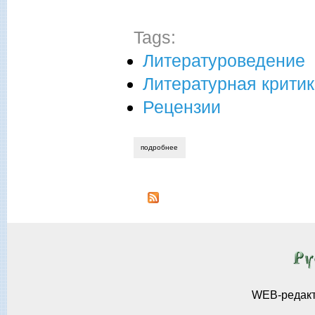
Tags:
Литературоведение
Литературная крити
Рецензии
подробнее
о вячеслав алтунин. от какого наследст
WEB-редак