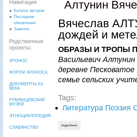
Алтунин Вяч
Навигация
Каталог авторов
Последние
Вячеслав АЛТ
обновления
Заметки
дождей и мете
Родственные
проекты:
ОБРАЗЫ И ТРОПЫ 
Васильевич Алтунин 
ХРОНОС
деревне Песковатое 
ФОРУМ ХРОНОСА
семье сельских учит
ДОКУМЕНТЫ XX
ВЕКА
Tags:
РУМЯНЦЕВСКИЙ
МУЗЕЙ
Литература Поэзия 
ЭТНОЦИКЛОПЕДИЯ
подробнее
о вячеслав алтунин. под музыку ветра,
СЛАВЯНСТВО