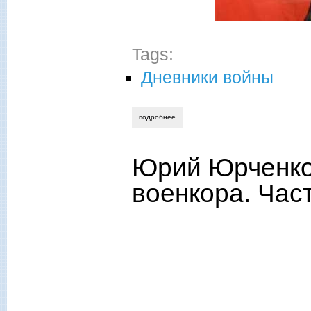
Tags:
Дневники войны
подробнее
о юрий юрченко. три месяца войны: зап
Юрий Юрченко.
военкора. Част