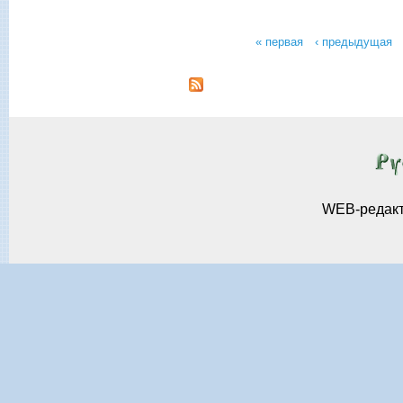
« первая
‹ предыдущая
Страницы
WEB-редак