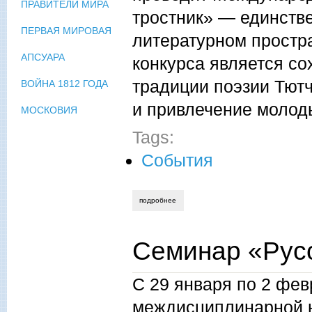
ПРАВИТЕЛИ МИРА
тростник» — единств
ПЕРВАЯ МИРОВАЯ
литературном простра
АПСУАРА
конкурса является с
традиции поэзии Тют
ВОЙНА 1812 ГОДА
и привлечение молод
МОСКОВИЯ
Tags:
События
подробнее
о "мыслящий тростник". шорт-лист
Семинар «Русс
С 29 января по 2 фев
междисциплинарной 