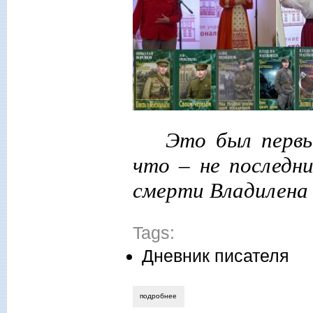
Это был первы
что – не последни
смерти Владилена
Tags:
Дневник писателя
подробнее
о как прошёл вечер владилена машковц