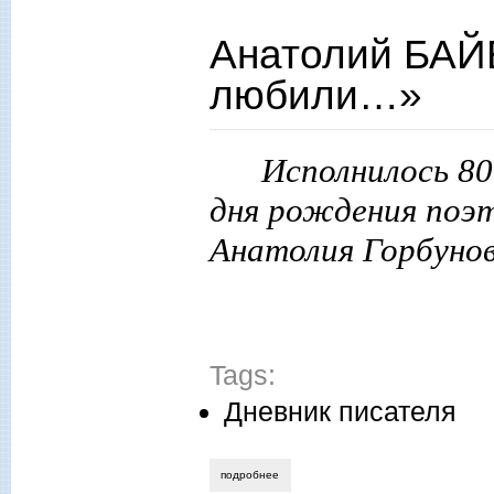
Анатолий БАЙ
любили…»
Исполнилось 80
дня рождения поэ
Анатолия Горбуно
Tags:
Дневник писателя
подробнее
о анатолий байбородин. «землю и не