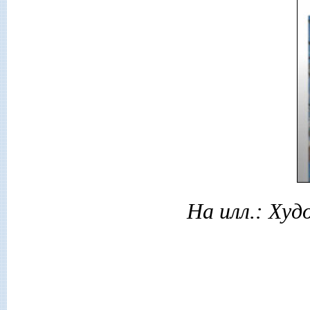
На илл.: Ху