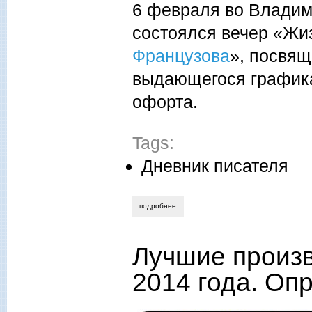
6 февраля во Владим
состоялся вечер «Жи
Французова
», посвя
выдающегося график
офорта.
Tags:
Дневник писателя
подробнее
о елена пустовойтова. философия свет
Лучшие произв
2014 года. Оп