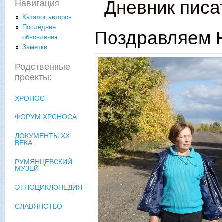
Дневник писа
Навигация
Каталог авторов
Последние
Поздравляем Н
обновления
Заметки
Родственные
проекты:
ХРОНОС
ФОРУМ ХРОНОСА
ДОКУМЕНТЫ XX
ВЕКА
РУМЯНЦЕВСКИЙ
МУЗЕЙ
ЭТНОЦИКЛОПЕДИЯ
СЛАВЯНСТВО