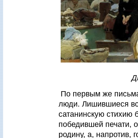
Д
По первым же письмам
люди. Лишившиеся все
сатанинскую стихию б
победившей печати, о
родину, а, напротив, г