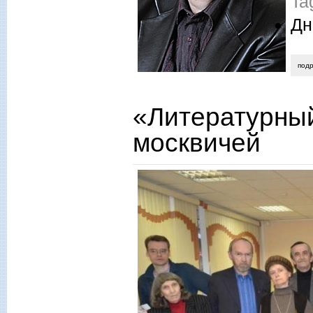
Ta
Дн
под
«Литературный
москвичей