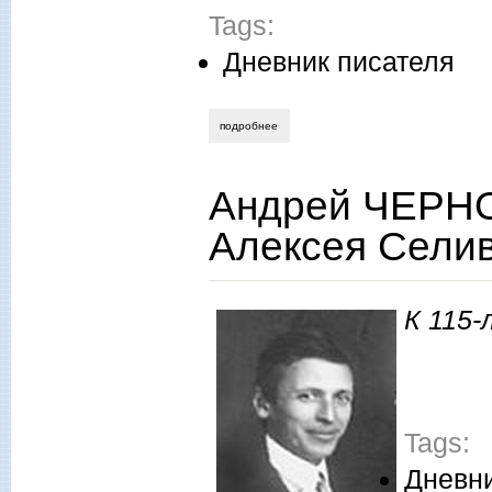
Tags:
Дневник писателя
подробнее
о «литературный меридиан» в гостях у
Андрей ЧЕРНО
Алексея Селив
К 115-
Tags:
Дневни