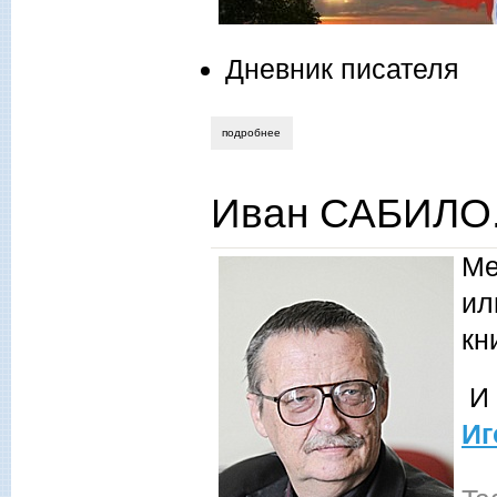
Дневник писателя
подробнее
о библионочь: «слово о новороссии»
Иван САБИЛО.
Ме
ил
кн
И 
Иг