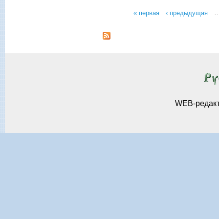
« первая
‹ предыдущая
Страницы
WEB-редак