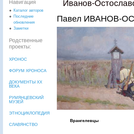
Иванов-Остослав
Навигация
Каталог авторов
Павел ИВАНОВ-ОС
Последние
обновления
Заметки
Родственные
проекты:
ХРОНОС
ФОРУМ ХРОНОСА
ДОКУМЕНТЫ XX
ВЕКА
РУМЯНЦЕВСКИЙ
МУЗЕЙ
ЭТНОЦИКЛОПЕДИЯ
Врангелевцы
СЛАВЯНСТВО