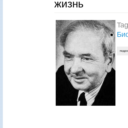
жизнь
Ta
Би
подр