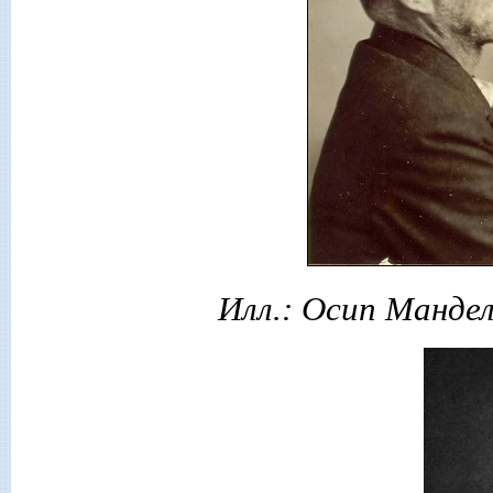
Илл.: Осип Манде