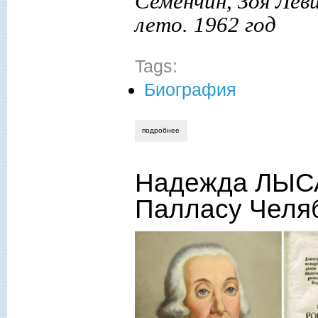
Семенчин, Зоя Лев
лето. 1962 год
Tags:
Биография
подробнее
о надежда лысанова. мир детства нико
Надежда ЛЫС
Палласу Челя