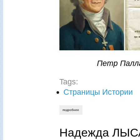
Петр Палла
Tags:
Страницы Истории
подробнее
о надежда лысанова. петру симону пал
Надежда ЛЫС