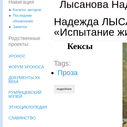
Лысанова На
Навигация
Каталог авторов
Последние
Надежда ЛЫСА
обновления
Заметки
«Испытание ж
Родственные
Кексы
проекты:
ХРОНОС
Tags:
ФОРУМ ХРОНОСА
Проза
ДОКУМЕНТЫ XX
ВЕКА
подробнее
о надежда лысанова. рассказы «кексы
РУМЯНЦЕВСКИЙ
МУЗЕЙ
ЭТНОЦИКЛОПЕДИЯ
СЛАВЯНСТВО