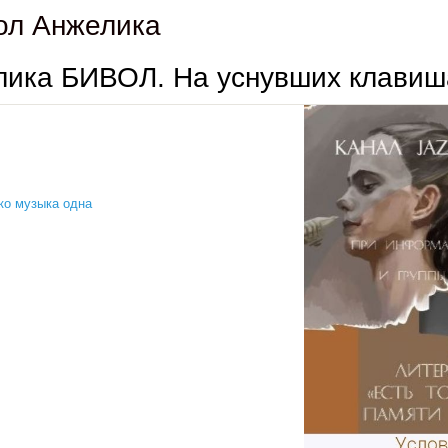
ол Анжелика
ика БИВОЛ. На уснувших клавиш
ко музыка одна
анжелика бивол. на уснувших клавишах рояля