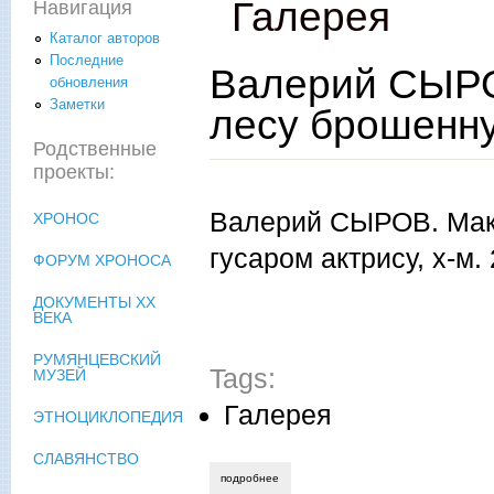
Галерея
Навигация
Каталог авторов
Последние
Валерий СЫРО
обновления
Заметки
лесу брошенну
Родственные
проекты:
Валерий СЫРОВ. Макс
ХРОНОС
гусаром актрису, х-м.
ФОРУМ ХРОНОСА
ДОКУМЕНТЫ XX
ВЕКА
РУМЯНЦЕВСКИЙ
Tags:
МУЗЕЙ
Галерея
ЭТНОЦИКЛОПЕДИЯ
СЛАВЯНСТВО
подробнее
о валерий сыров. максим горький наход