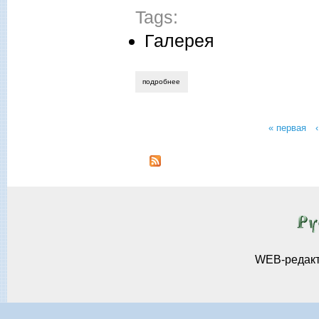
Tags:
Галерея
подробнее
о валерий сыров. трудный выбор для ко
« первая
Страницы
WEB-редак