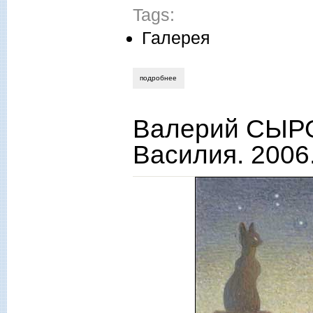
Tags:
Галерея
подробнее
о георгий щеголь. московская суета. 20
Валерий СЫРО
Василия. 2006