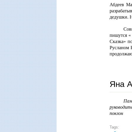
Абдеев Ма
разрабаты
дедушки. Н
Сов
пишутся «
Сказка» п
Русланом Р
продолжаю
Яна А
Пам
руководите
поклон
Tags: