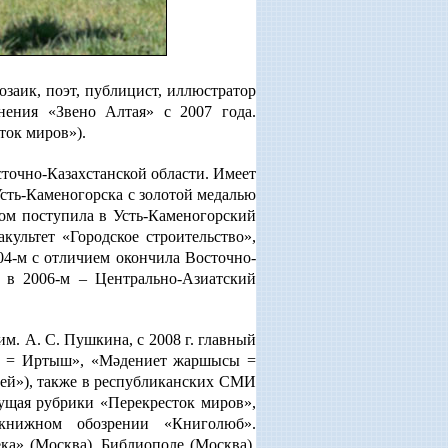
розаик, поэт, публицист, иллюстратор
нения «Звено Алтая» с 2007 года.
ток миров»).
сточно-Казахстанской области. Имеет
Усть-Каменогорска с золотой медалью
том поступила в Усть-Каменогорский
ультет «Городское строительство»,
04-м с отличием окончила Восточно-
и в 2006-м – Центрально-Азиатский
им. А. С. Пушкина, с 2008 г. главный
тіс = Иртыш», «Мәдениет жаршысы =
ней»), также в республиканских СМИ
дущая рубрики «Перекресток миров»,
книжном обозрении «Книголюб».
а» (Москва), Библиополе (Москва),