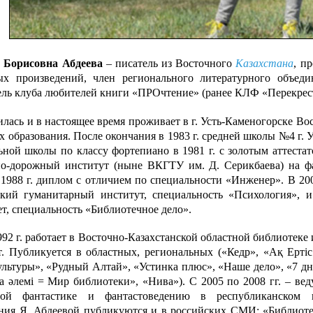
 Борисовна Абдеева
– писатель из Восточного
Казахстана
, п
ых произведений, член регионального литературного объеди
ель клуба любителей книги «ПРОчтение» (ранее КЛФ «Перекрес
илась и в настоящее время проживает в г. Усть-Каменогорске Во
 образования. После окончания в 1983 г. средней школы №4 г. 
ьной школы по классу фортепиано в 1981 г. с золотым аттеста
но-дорожный институт (ныне ВКГТУ им. Д. Серикбаева) на фак
 1988 г. диплом с отличием по специальности «Инженер». В 20
ский гуманитарный институт, специальность «Психология», 
т, специальность «Библиотечное дело».
992 г. работает в Восточно-Казахстанской областной библиотеке 
т. Публикуется в областных, региональных («Кедр», «Ақ Ер
ультуры», «Рудный Алтай», «Устинка плюс», «Наше дело», «7 д
а әлемi = Мир библиотеки», «Нива»). С 2005 по 2008 гг. – ве
ной фантастике и фантастоведению в республиканском 
ния Я. Абдеевой публикуются и в российских СМИ: «Библиотек