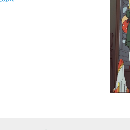
исателя
яна абдеева. альтернатива есть!