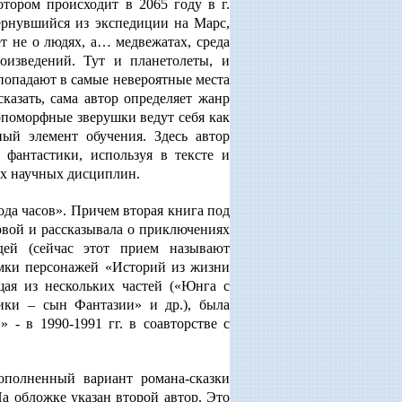
отором происходит в 2065 году в г.
ернувшийся из экспедиции на Марс,
ет не о людях, а… медвежатах, среда
роизведений. Тут и планетолеты, и
попадают в самые невероятные места
казать, сама автор определяет жанр
ропоморфные зверушки ведут себя как
ый элемент обучения. Здесь автор
 фантастики, используя в тексте и
ых научных дисциплин.
ода часов». Причем вторая книга под
рвой и рассказывала о приключениях
ей (сейчас этот прием называют
мки персонажей «Историй из жизни
щая из нескольких частей («Юнга с
ики – сын Фантазии» и др.), была
 - в 1990-1991 гг. в соавторстве с
полненный вариант романа-сказки
а обложке указан второй автор. Это