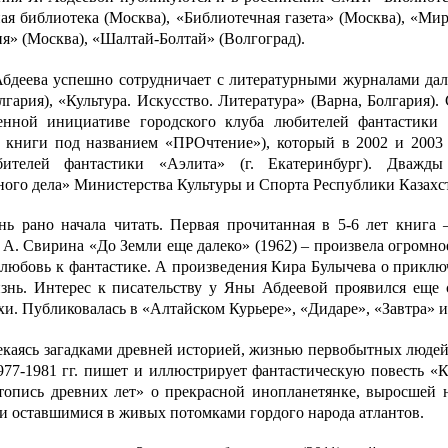
ая библиотека (Москва), «Библиотечная газета» (Москва), «Ми
я» (Москва), «Шалтай-Болтай» (Волгоград).
Абдеева успешно сотрудничает с литературными журналами дал
лгария), «Культура. Искусство. Литература» (Варна, Болгария).
енной инициативе городского клуба любителей фантастики 
 книги под названием «ПРОчтение»), который в 2002 и 2003 
бителей фантастики «Аэлита» (г. Екатеринбург). Дважд
ого дела» Министерства Культуры и Спорта Республики Казахста
нь рано начала читать. Первая прочитанная в 5-6 лет книга 
А. Свирина «До Земли еще далеко» (1962) – произвела огромно
 любовь к фантастике. А произведения Кира Булычева о прикл
знь. Интерес к писательству у Яны Абдеевой проявился еще с
хи. Публиковалась в «Алтайском Курьере», «Дидаре», «Завтра» 
екаясь загадками древней историей, жизнью первобытных люде
977-1981 гг. пишет и иллюстрирует фантастическую повесть «К
топись древних лет» о прекрасной инопланетянке, выросшей 
и оставшимися в живых потомками гордого народа атлантов.