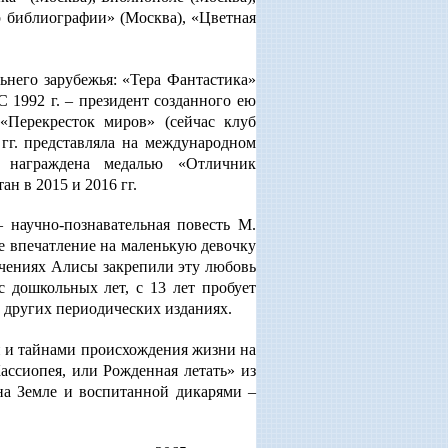
р библиографии» (Москва), «Цветная
ьнего зарубежья: «Тера Фантастика»
 С 1992 г. – президент созданного ею
«Перекресток миров» (сейчас клуб
гг. представляла на международном
ы награждена медалью «Отличник
н в 2015 и 2016 гг.
– научно-познавательная повесть М.
е впечатление на маленькую девочку
ючениях Алисы закрепили эту любовь
 дошкольных лет, с 13 лет пробует
и других периодических изданиях.
й и тайнами происхождения жизни на
ассиопея, или Рожденная летать» из
на Земле и воспитанной дикарями –