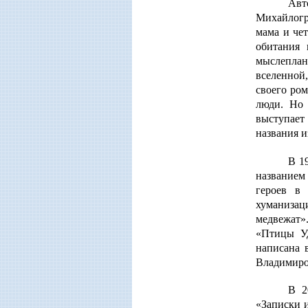
Авт
Михайлогр
мама и чет
обитания 
мыслепланы
вселенной
своего ром
люди. Но 
выступает
названия и
В 1
названием
героев в
хуманизац
медвежат»
«Птицы Уд
написана 
Владимиро
В 2
«Записки 