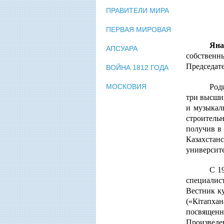
ПРАВИТЕЛИ МИРА
ПЕРВАЯ МИРОВАЯ
Яна
АПСУАРА
собственн
Председат
ВОЙНА 1812 ГОДА
Род
МОСКОВИЯ
три высших
и музыкал
строитель
получив в
Казахстан
университе
С 1
специалис
Вестник к
(«Кiтапхан
посвящен
Произведе