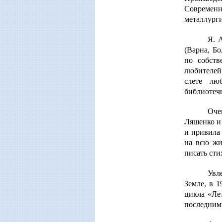
Современн
металлурги
Я. 
(Варна, Бо
по собств
любителей
слете лю
библиотечн
Оче
Ляшенко и 
и привила
на всю жи
писать сти
Увл
Земле, в 1
цикла «Ле
последним