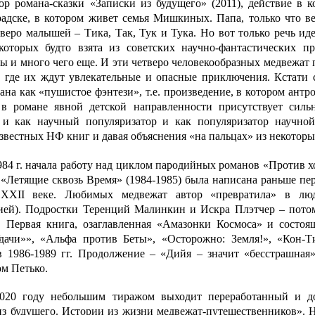
ор романа-сказки «Записки из будущего» (2011), действие в к
адске, в котором живет семья Мишкиных. Папа, только что в
веро малышей – Тика, Так, Тук и Тука. Но вот только речь ид
которых будто взята из советских научно-фантастических п
 и много чего еще. И эти четверо человекообразных медвежат 
, где их ждут увлекательные и опасные приключения. Кстати с
ана как «пушистое фэнтези», т.е. произведение, в котором ант
в романе явной детской направленности присутствует сильн
 и как научный популяризатор и как популяризатор научной
звестных НФ книг и давая объяснения «на пальцах» из некотор
984 г. начала работу над циклом пародийных романов «Против х
 «Летящие сквозь Время» (1984-1985) была написана раньше пе
 XXII веке. Любимых медвежат автор «превратила» в люд
ией). Подростки Теренций Малинкин и Искра Плэтчер – пото
. Первая книга, озаглавленная «Амазонки Космоса» и состоя
ачи»», «Альфа против Беты», «Осторожно: Земля!», «Кон-Т
в 1986-1989 гг. Продолжение – «Дийя – значит «бесстрашная»»
м Петько.
020 году небольшим тиражом выходит переработанный и до
из будущего. Истории из жизни медвежат-путешественников». Н