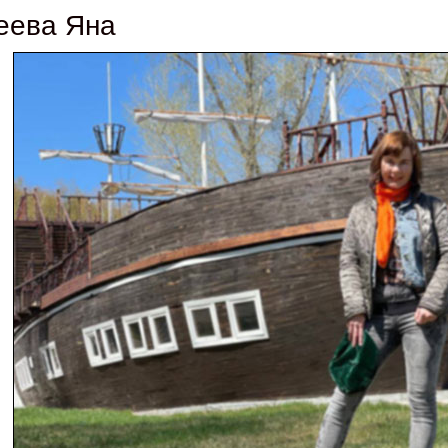
еева Яна