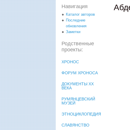
Абд
Навигация
Каталог авторов
Последние
обновления
Заметки
Родственные
проекты:
ХРОНОС
ФОРУМ ХРОНОСА
ДОКУМЕНТЫ XX
ВЕКА
РУМЯНЦЕВСКИЙ
МУЗЕЙ
ЭТНОЦИКЛОПЕДИЯ
СЛАВЯНСТВО