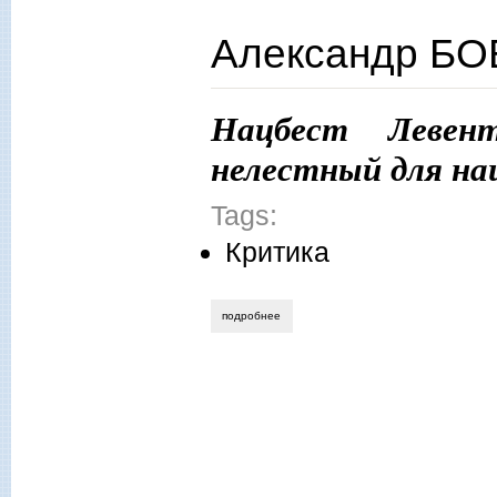
Александр БОБ
Нацбест Левент
нелестный для на
Tags:
Критика
подробнее
о александр бобров. равняться на гречк