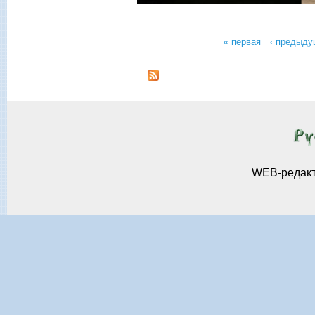
« первая
‹ предыду
Страницы
WEB-редак