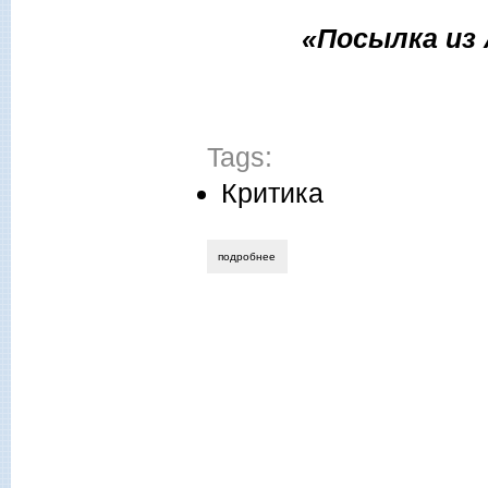
«Посылка из
Tags:
Критика
подробнее
о елена пустовойтова. красная атлант