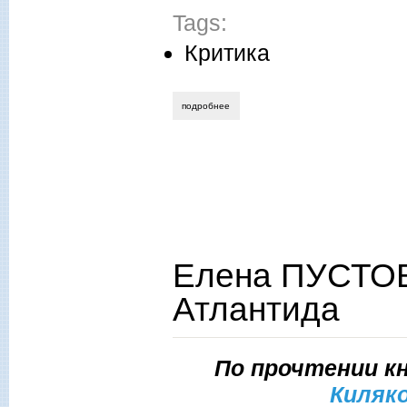
Tags:
Критика
подробнее
о александр бобров. украинская лабуд
Елена ПУСТО
Атлантида
По прочтении к
Киляк