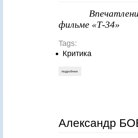
Впечатлен
фильме «Т-34»
Tags:
Критика
подробнее
о виталий ерёмин. сказочка про колю и
Александр БО