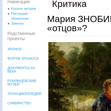
Критика
Навигация
Каталог авторов
Последние
Мария ЗНОБИЩ
обновления
Заметки
«отцов»?
Родственные
проекты:
ХРОНОС
ФОРУМ ХРОНОСА
ДОКУМЕНТЫ XX
ВЕКА
РУМЯНЦЕВСКИЙ
МУЗЕЙ
ЭТНОЦИКЛОПЕДИЯ
СЛАВЯНСТВО