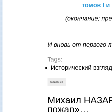
томов I и
(окончание; пр
И вновь от первого ли
Tags:
Исторический взгля
подробнее
о михаил назаров. возвращение. в новы
Михаил НАЗАР
пожар»…