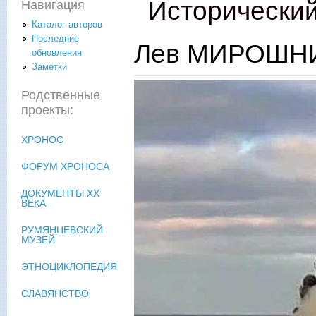
Исторический
Навигация
Каталог авторов
Последние
Лев МИРОШНИ
обновления
Заметки
Родственные
проекты:
ХРОНОС
ФОРУМ ХРОНОСА
ДОКУМЕНТЫ XX
ВЕКА
РУМЯНЦЕВСКИЙ
МУЗЕЙ
ЭТНОЦИКЛОПЕДИЯ
СЛАВЯНСТВО