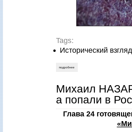
Tags:
Исторический взгля
подробнее
о клим подкова. «изобретение евреев и
Михаил НАЗАР
а попали в Ро
Глава 24 готовящ
«Ми