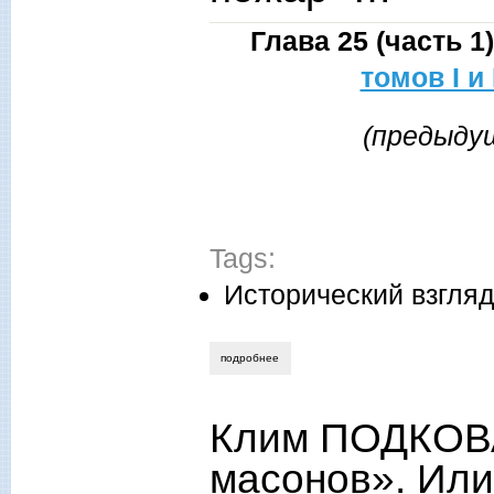
Глава 25 (часть 
томов I и
(предыдущ
Tags:
Исторический взгля
подробнее
о михаил назаров. возвращение «на 
Клим ПОДКОВА
масонов». Или