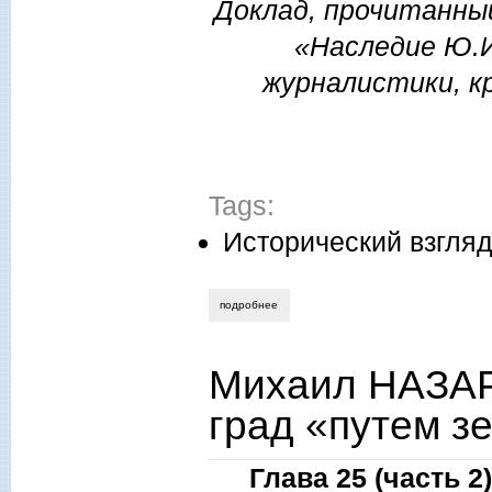
Доклад, прочитанны
«Наследие Ю.И
журналистики, к
Tags:
Исторический взгля
подробнее
о николай крижановский. суд над арма
Михаил НАЗАР
град «путем зе
Глава 25 (часть 