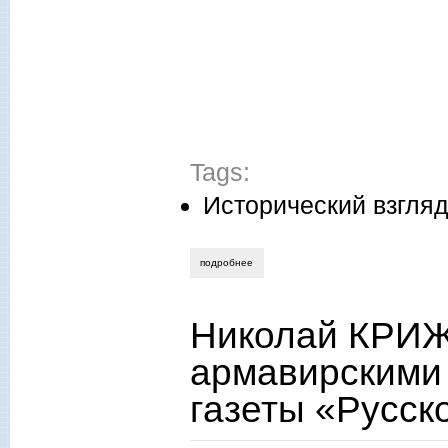
Tags:
Исторический взгля
подробнее
о валерий холстинин. историческая рол
Николай КРИ
армавирскими
газеты «Русск