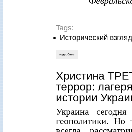
Февральско
Tags:
Исторический взгля
подробнее
о михаил назаров. восстановить истор
Христина ТРЕ
террор: лагер
истории Укра
Украина сегодня
геополитики. Но 
всегда рассматр