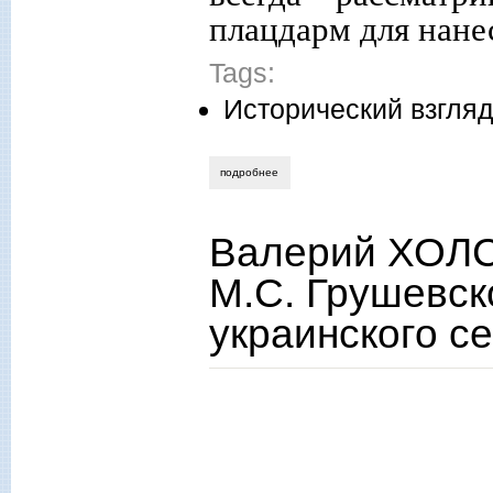
плацдарм для нане
Tags:
Исторический взгля
подробнее
о христина третьякова. австро-мадьярс
Валерий ХОЛС
М.С. Грушевско
украинского с