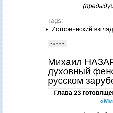
(предыдущ
Tags:
Исторический взгля
подробнее
о михаил назаров. «целились в коммун
Михаил НАЗАР
духовный фено
русском заруб
Глава 23 готовящ
«Ми