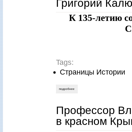
Григорий Кал
К 135-летию с
С
Tags:
Страницы Истории
подробнее
о григорий калюжный. металл победы
Профессор Вл
в красном Кры