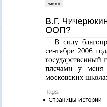
подробнее
о елена семенова. россия и англия: хр
В.Г. Чичерюки
ООП?
В силу благоп
сентябре 2006 го
государственный 
плечами у меня 
московских школа
Tags:
Страницы Истории