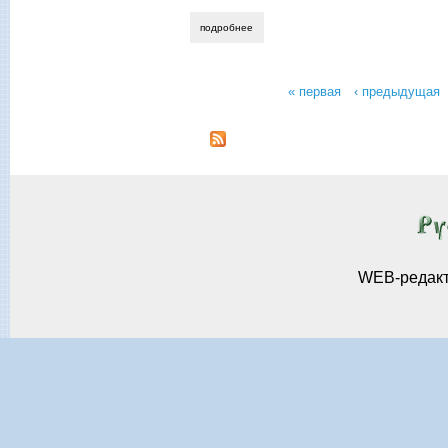
подробнее
о в.г. чичерюкин-мейнгардт. что такое 
« первая
‹ предыдущая
Страницы
WEB-редак