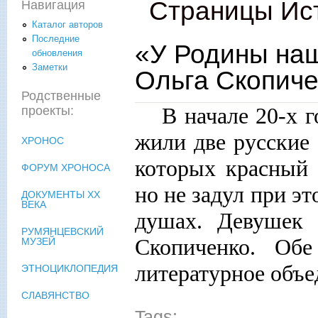
Страницы Ис
Навигация
Каталог авторов
Последние
«У Родины на
обновления
Заметки
Ольга Скопиче
Родственные
В начале 20-х 
проекты:
жили две русские 
ХРОНОС
которых красный 
ФОРУМ ХРОНОСА
но не задул при э
ДОКУМЕНТЫ XX
ВЕКА
душах. Девушек 
РУМЯНЦЕВСКИЙ
Скопиченко. Об
МУЗЕЙ
литературное объе
ЭТНОЦИКЛОПЕДИЯ
СЛАВЯНСТВО
Tags: