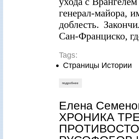
ухода с Врангелем
генерал-майора, и
доблесть. Законч
Сан-Франциско, гд
Tags:
Страницы Истории
подробнее
о казачий род скворцовых
Елена Семено
ХРОНИКА ТР
ПРОТИВОСТОЯ