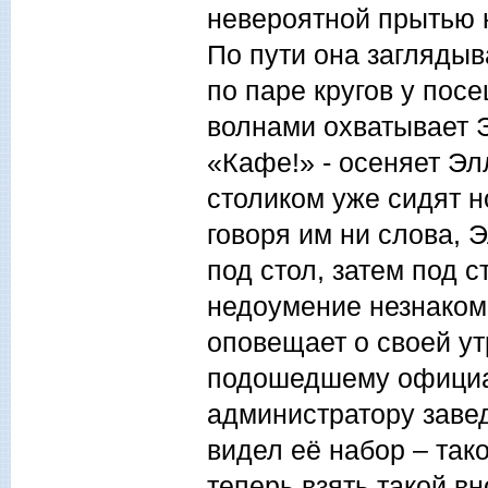
невероятной прытью н
По пути она заглядыв
по паре кругов у пос
волнами охватывает Э
«Кафе!» - осеняет Элл
столиком уже сидят н
говоря им ни слова, 
под стол, затем под с
недоумение незнаком
оповещает о своей ут
подошедшему официан
администратору завед
видел её набор – так
теперь взять такой в