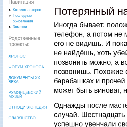
Навигация
Потерянный на
Каталог авторов
Последние
обновления
Иногда бывает: полож
Заметки
телефон, а потом не 
Родственные
его не видишь. И пок
проекты:
не найдёшь, хоть убе
ХРОНОС
позвонить можно, а в
ФОРУМ ХРОНОСА
позвонишь. Похожие 
ДОКУМЕНТЫ XX
барабашках и прочей 
ВЕКА
может быть виноват, 
РУМЯНЦЕВСКИЙ
МУЗЕЙ
Однажды после масте
ЭТНОЦИКЛОПЕДИЯ
случай. Шестнадцать
СЛАВЯНСТВО
успешно увенчали св