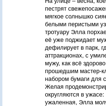
На улице – весна, кое
пестрят свежепосаже
мягкое солнышко сияе
белыми перистыми уз
тротуару Элла порхае
её уже поджидает му
дефилирует в парк, г
аттракционах, с умил
мужу, как всё здоров
прошедшим мастер-кл
набором бумаги для с
Желая продемонстриро
округляются в ужасе: 
ужаленная, Элла молча