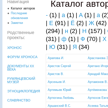
Каталог авто
Навигация
Каталог авторов
Последние
-
(1)
|
a
(1)
|
A
(1)
|
а
(2
обновления
|
Е
(91)
|
Ё
(2)
|
Ж
(42
Заметки
(294)
|
н
(2)
|
Н
(157)
|
Родственные
проекты:
(31)
|
ф
(1)
|
Ф
(70)
|
Х
|
Ю
(31)
|
Я
(34)
ХРОНОС
ФОРУМ ХРОНОСА
Арапова И.
Арасланова 
Арестов Сергей
Аретано Игор
ДОКУМЕНТЫ XX
ВЕКА
Аристов В.
Аркадий Мак
РУМЯНЦЕВСКИЙ
Арсеньев И.
Артамонов В.
МУЗЕЙ
Артемьев Юрий
Артёменкова 
ЭТНОЦИКЛОПЕДИЯ
Артюгина Любовь
Артюхов Евг
СЛАВЯНСТВО
Аршанский В.С.
Асеева Татья