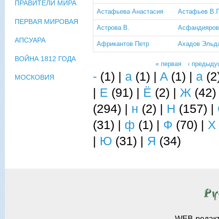
ПРАВИТЕЛИ МИРА
Астафьева Анастасия
Астафьев В.П
ПЕРВАЯ МИРОВАЯ
Астрова В.
Асфандияров
АПСУАРА
Африкантов Петр
Ахадов Эльд
ВОЙНА 1812 ГОДА
« первая
‹ предыду
Страницы
-
(1)
|
a
(1)
|
A
(1)
|
а
(2
МОСКОВИЯ
|
Е
(91)
|
Ё
(2)
|
Ж
(42
(294)
|
н
(2)
|
Н
(157)
|
(31)
|
ф
(1)
|
Ф
(70)
|
Х
|
Ю
(31)
|
Я
(34)
WEB-редак