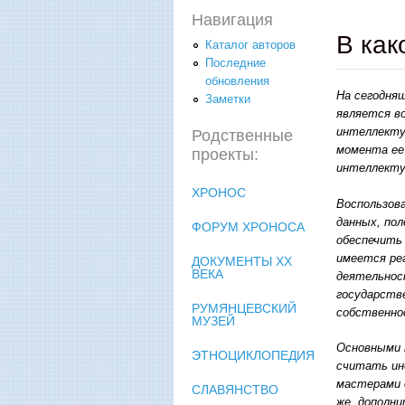
Навигация
В как
Каталог авторов
Последние
обновления
На сегодня
Заметки
является в
интеллектуа
Родственные
момента ее
проекты:
интеллекту
ХРОНОС
Воспользов
данных, по
ФОРУМ ХРОНОСА
обеспечить
имеется ре
ДОКУМЕНТЫ XX
ВЕКА
деятельнос
государств
РУМЯНЦЕВСКИЙ
собственно
МУЗЕЙ
Основными 
ЭТНОЦИКЛОПЕДИЯ
считать ин
мастерами 
СЛАВЯНСТВО
же, дополн