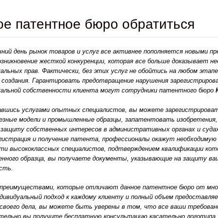
ое патентное бюро обратиться
шний день рынок товаров и услуг все активнее пополняется новыми 
озникновение жесткой конкуренции, которая все больше доказывает 
льных прав. Фактически, без этих услуг не обойтись на любом этапе 
 создания. Гарантировать предотвращение нарушения зарегистрирова
альной собственности клиента могут сотрудники патентного бюро
авшись услугами опытных специалистов, вы можете зарегистрироват
лезные модели и промышленные образцы, запатентовать изобретения,
 защиту собственных интересов в административных органах и судах.
гистрация и получение патента, профессионалы окажут необходимую
ти высококлассных специалистов, подтверждением квалификации кот
енного образца, вы получаете документы, указывающие на защиту ва
сть.
преимуществами, которые отличают данное патентное бюро от мног
дивидуальный подход к каждому клиенту и полный объем предоставля
своего дела, вы можете быть уверены в том, что все ваши требован
ительно вы получите бесплатную консультацию касательно логотипа,