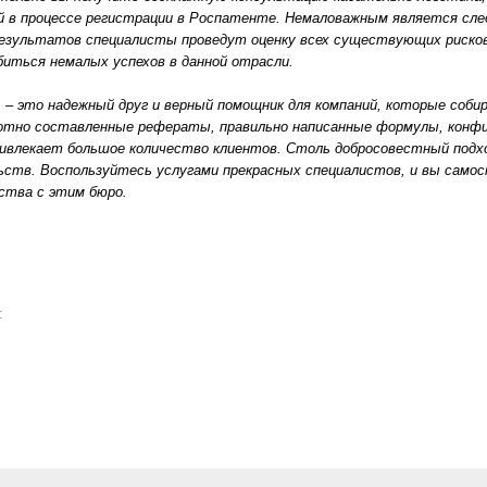
й в процессе регистрации в Роспатенте. Немаловажным является сл
езультатов специалисты проведут оценку всех существующих рисков
биться немалых успехов в данной отрасли.
т
– это надежный друг и верный помощник для компаний, которые соб
мотно составленные рефераты, правильно написанные формулы, конфи
ривлекает большое количество клиентов. Столь добросовестный под
ьств. Воспользуйтесь услугами прекрасных специалистов, и вы сам
ства с этим бюро.
а: