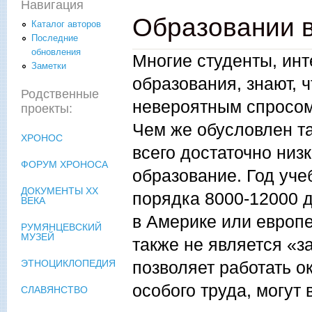
Навигация
Образовании 
Каталог авторов
Последние
обновления
Многие студенты, ин
Заметки
образования, знают, 
Родственные
невероятным спросом
проекты:
Чем же обусловлен т
ХРОНОС
всего достаточно низ
ФОРУМ ХРОНОСА
образование. Год уче
ДОКУМЕНТЫ XX
порядка 8000-12000 д
ВЕКА
в Америке или европ
РУМЯНЦЕВСКИЙ
МУЗЕЙ
также не является «з
позволяет работать ок
ЭТНОЦИКЛОПЕДИЯ
особого труда, могут 
СЛАВЯНСТВО