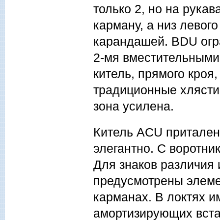
только 2, но на рука
карману, а низ левог
карандашей. BDU огр
2-мя вместительными
китель, прямого кроя
традиционные хлястик
зона усилена.
Китель ACU притален
элегантно. С воротни
Для знаков различия
предусмотрены элеме
карманах. В локтях 
амортизирующих встав