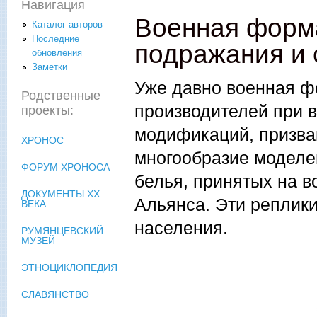
Навигация
Военная форма
Каталог авторов
Последние
подражания и 
обновления
Заметки
Уже давно военная ф
Родственные
производителей при 
проекты:
модификаций, призва
ХРОНОС
многообразие моделе
ФОРУМ ХРОНОСА
белья, принятых на в
ДОКУМЕНТЫ XX
Альянса. Эти реплик
ВЕКА
населения.
РУМЯНЦЕВСКИЙ
МУЗЕЙ
ЭТНОЦИКЛОПЕДИЯ
СЛАВЯНСТВО