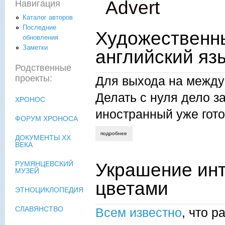
Advert
Навигация
Каталог авторов
Последние
Художественны
обновления
Заметки
английский яз
Родственные
проекты:
Для выхода на между
Делать с нуля дело з
ХРОНОС
иностранный уже гот
ФОРУМ ХРОНОСА
подробнее
о художественный перевод сайта на ан
ДОКУМЕНТЫ XX
ВЕКА
Украшение ин
РУМЯНЦЕВСКИЙ
МУЗЕЙ
цветами
ЭТНОЦИКЛОПЕДИЯ
СЛАВЯНСТВО
Всем известно
, что 