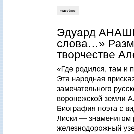
подробнее
о эдуард анашкин. «лебеди свет-синевы
Эдуард АНАШК
слова…» Разм
творчестве Ал
«Где родился, там и 
Эта народная присказ
замечательного русск
воронежской земли А
Биография поэта с ви
Лиски — знаменитом р
железнодорожный узел