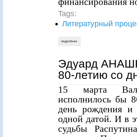
финансирования но
Tags:
Литературный проце
подробнее
о эдуард анашкин «бал без поэзии — 
Эдуард АНАШК
80-летию со д
15 марта Вале
исполнилось бы 80
день рождения и 
одной датой. И в 
судьбы Распутин