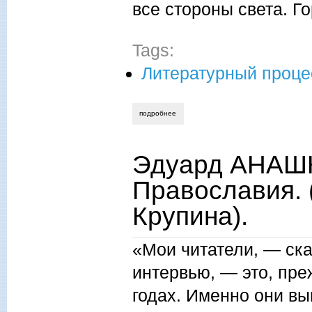
все стороны света. Го
Tags:
Литературный проце
подробнее
о эдуард анашкин. «русские высокие 
Эдуард АНАШК
Православия.
Крупина).
«Мои читатели, — ск
интервью, — это, пре
годах. Именно они вы