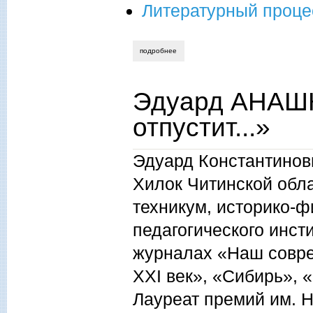
Литературный проце
подробнее
о эдуард анашкин. «звезды окликая…»
Эдуард АНАШК
отпустит...»
Эдуард Константинови
Хилок Читинской обл
техникум, историко-ф
педагогического инст
журналах «Наш совре
XXI век», «Сибирь», 
Лауреат премий им. Н