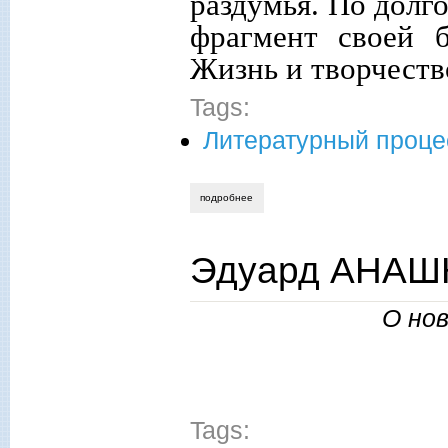
раздумья. По долг
фрагмент своей 
Жизнь и творчество
Tags:
Литературный проце
подробнее
о эдуард анашкин. наша память о нем…
Эдуард АНАШК
О нов
Tags: