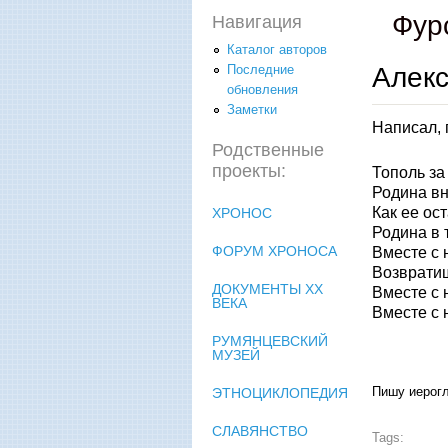
Фур
Навигация
Каталог авторов
Алекс
Последние
обновления
Заметки
Написал, 
Родственные
проекты:
Тополь за 
Родина вн
Как ее ос
ХРОНОС
Родина в 
ФОРУМ ХРОНОСА
Вместе с 
Возвратиш
ДОКУМЕНТЫ XX
Вместе с 
ВЕКА
Вместе с 
РУМЯНЦЕВСКИЙ
МУЗЕЙ
Пишу иерог
ЭТНОЦИКЛОПЕДИЯ
СЛАВЯНСТВО
Tags: