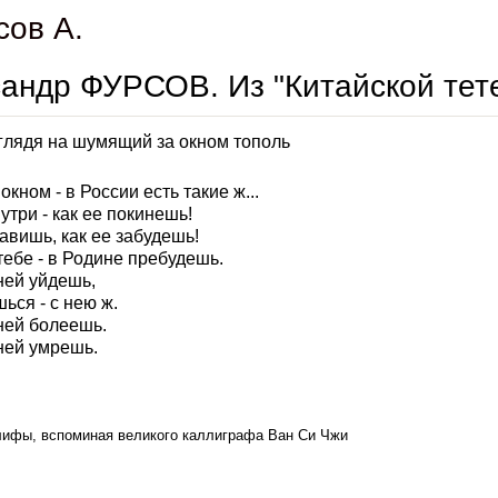
сов А.
андр ФУРСОВ. Из "Китайской тете
глядя на шумящий за окном тополь
окном - в России есть такие ж...
утри - как ее покинешь!
тавишь, как ее забудешь!
тебе - в Родине пребудешь.
ней уйдешь,
ься - с нею ж.
ней болеешь.
ней умрешь.
лифы, вспоминая великого каллиграфа Ван Си Чжи