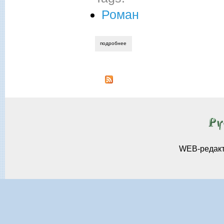
Роман
подробнее
о адель алексеева. красно-белый рома
WEB-редак