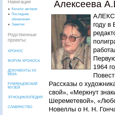
Алексеева А.
Навигация
Каталог авторов
Последние
АЛЕКСЕ
обновления
году в
Заметки
редакт
Родственные
проекты:
полигр
работа
ХРОНОС
Первую
ФОРУМ ХРОНОСА
1964 г
ДОКУМЕНТЫ XX
Повест
ВЕКА
Рассказы о художника
РУМЯНЦЕВСКИЙ
МУЗЕЙ
свой», «Меркнут знак
ЭТНОЦИКЛОПЕДИЯ
Шереметевой», «Любо
СЛАВЯНСТВО
Новеллы о Н. Н. Гонч