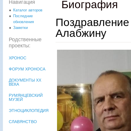
Биография
Навигация
Каталог авторов
Последние
Поздравление
обновления
Заметки
Алабжину
Родственные
проекты:
ХРОНОС
ФОРУМ ХРОНОСА
ДОКУМЕНТЫ XX
ВЕКА
РУМЯНЦЕВСКИЙ
МУЗЕЙ
ЭТНОЦИКЛОПЕДИЯ
СЛАВЯНСТВО