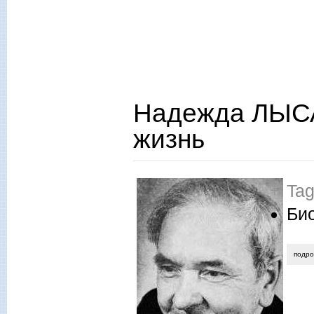
Надежда ЛЫС
жизнь
Ta
Би
подр