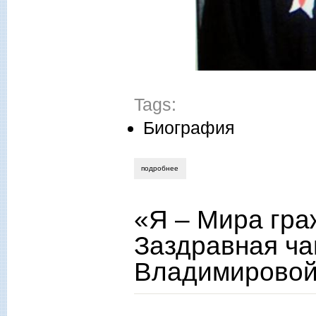
Tags:
Биография
подробнее
о анатолий щелкунов. владыка
«Я – Мира гр
Заздравная ч
Владимирово