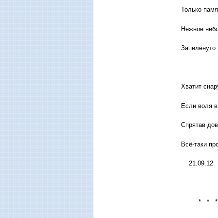
Только памя
Нежное небо
Запелёнуто 
Хватит снар
Если воля в
Спрятав дов
Всё-таки пр
21.09.12
* * *