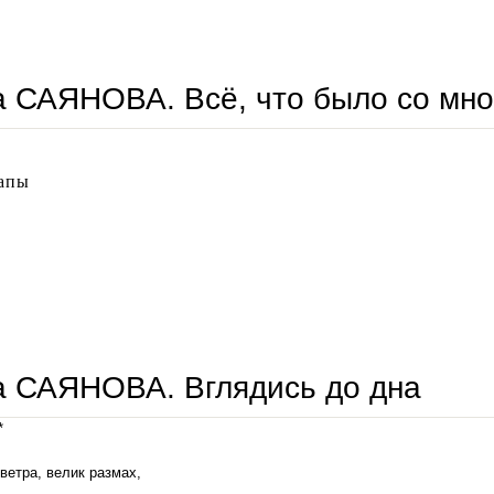
елена саянова. белое крыло
 САЯНОВА. Всё, что было со мн
апы
елена саянова. всё, что было со мной
а САЯНОВА. Вглядись до дна
*
 ветра, велик размах,