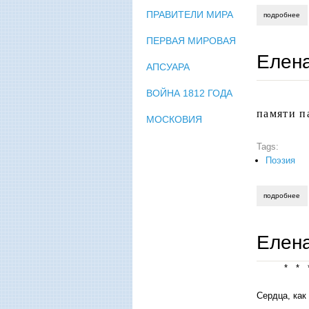
ПРАВИТЕЛИ МИРА
подробнее
о 
ПЕРВАЯ МИРОВАЯ
Елена
АПСУАРА
ВОЙНА 1812 ГОДА
памяти п
МОСКОВИЯ
Tags:
Поэзия
подробнее
о 
Елен
* * 
Сердца, как