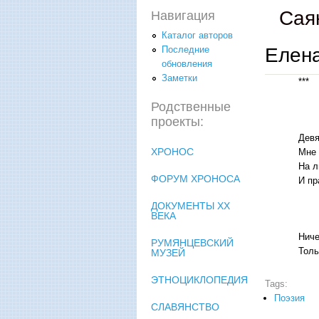
Сая
Навигация
Каталог авторов
Елен
Последние
обновления
Заметки
***
Родственные
проекты:
Девя
ХРОНОС
Мне 
На л
ФОРУМ ХРОНОСА
И пр
ДОКУМЕНТЫ XX
ВЕКА
Ниче
РУМЯНЦЕВСКИЙ
Толь
МУЗЕЙ
ЭТНОЦИКЛОПЕДИЯ
Tags:
Поэзия
СЛАВЯНСТВО