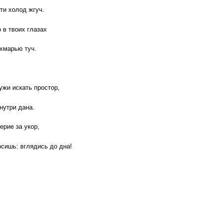
ти холод жгуч.
 в твоих глазах
хмарью туч.
ужи искать простор,
нутри дана.
ерие за укор,
осишь: вглядись до дна!