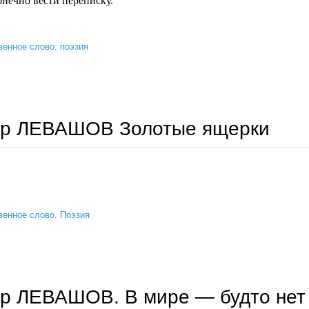
онечно вести переписку.
енное слово: поэзия
виктор левашов. в остальном — сплошной пиррихий...
ор ЛЕВАШОВ Золотые ящерки
енное слово. Поэзия
виктор левашов золотые ящерки
р ЛЕВАШОВ. В мире — будто нет