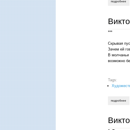
подробнее
о 
Викт
***
Скрывая пус
Зачем ей го
В молчаньи 
возможно бе
Tags:
Художеств
подробнее
о 
Викт