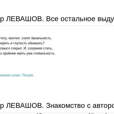
виктор левашов. в мире — будто нет меня
ор ЛЕВАШОВ. Все остальное выд
тоту, молчит, сопит банальность.
ворить и глупость обнажать?
смысл сокрыт. И, сохраняя стать,
з проблем явить ума глобальность.
енное слово. Поэзия
виктор левашов. все остальное выдумаю сам
ор ЛЕВАШОВ. Знакомство с автор