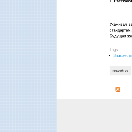
1. Расскаж
Ухаживал з
стандартам
Будущая жен
Tags:
Знакомств
подробнее
о 