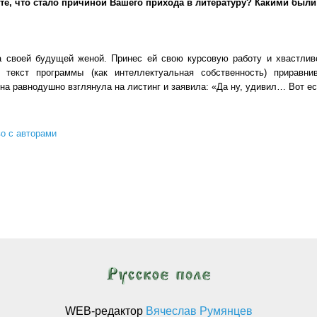
ите, что стало причиной Вашего прихода в литературу? Какими бы
а своей будущей женой. Принес ей свою курсовую работу и хвастлив
, текст программы (как интеллектуальная собственность) приравни
а равнодушно взглянула на листинг и заявила: «Да ну, удивил… Вот ес
о с авторами
виктор левашов. знакомство с автором
WEB-редактор
Вячеслав Румянцев