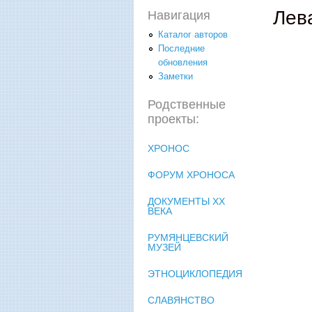
Лев
Навигация
Каталог авторов
Последние
обновления
Заметки
Родственные
проекты:
ХРОНОС
ФОРУМ ХРОНОСА
ДОКУМЕНТЫ XX
ВЕКА
РУМЯНЦЕВСКИЙ
МУЗЕЙ
ЭТНОЦИКЛОПЕДИЯ
СЛАВЯНСТВО