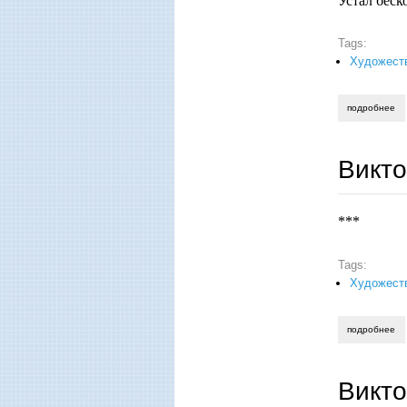
Устал беск
Tags:
Художеств
подробнее
о 
Викт
***
Tags:
Художеств
подробнее
о 
Викто