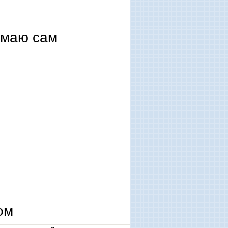
умаю сам
ом