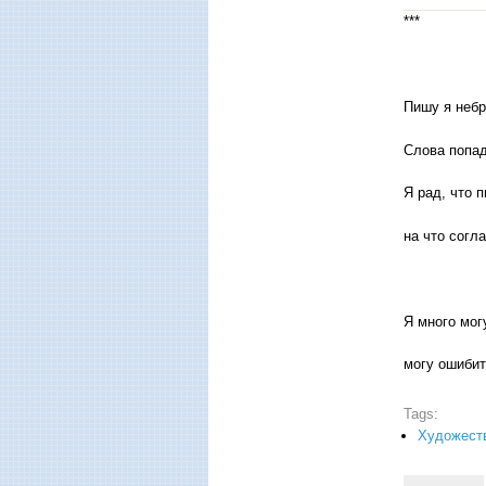
***
Пишу я небр
Слова попад
Я рад, что 
на что согла
Я много мог
могу ошибит
Tags:
Художеств