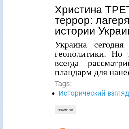
Христина ТРЕ
террор: лагер
истории Укра
Украина сегодня
геополитики. Но 
всегда рассматр
плацдарм для нане
Tags:
Исторический взгля
подробнее
о христина третьякова. австро-мадьярс