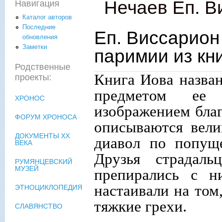
Нечаев Еп. В
Навигация
Каталог авторов
Последние
Еп. Виссарион
обновления
Заметки
паримии из кн
Родственные
Книга Иова назва
проекты:
предметом ее 
ХРОНОС
изображением благ
ФОРУМ ХРОНОСА
описываются вели
ДОКУМЕНТЫ XX
диавол по попущ
ВЕКА
Друзья страдал
РУМЯНЦЕВСКИЙ
МУЗЕЙ
препирались с н
настаивали на том,
ЭТНОЦИКЛОПЕДИЯ
тяжкие грехи.
СЛАВЯНСТВО