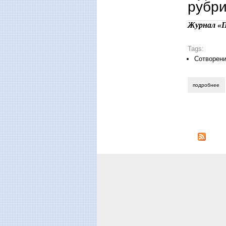
рубри
Журнал «П
Tags:
Сотворени
подробнее
о 
Стран