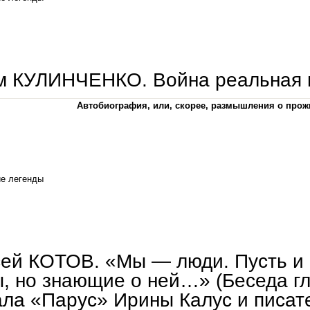
вадим кулинченко. в оккупации
м КУЛИНЧЕНКО. Война реальная 
Автобиография, или, скорее, размышления о прож
е легенды
вадим кулинченко. война реальная и бумажная
ей КОТОВ. «Мы — люди. Пусть и
, но знающие о ней…» (Беседа гл
ла «Парус» Ирины Калус и писат