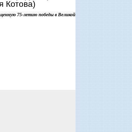
я Котова)
ященную 75-летию победы в Великой
ного редактора журнала «парус» ирины калус и писателя, редактора рубрики «сотворение