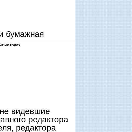
и бумажная
итых годах
 не видевшие
авного редактора
еля, редактора