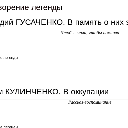
ворение легенды
дий ГУСАЧЕНКО. В память о них 
Чтобы знали, чтобы помнили
е легенды
геннадий гусаченко. в память о них зажгите свечу
м КУЛИНЧЕНКО. В оккупации
Рассказ-воспоминание
е легенды