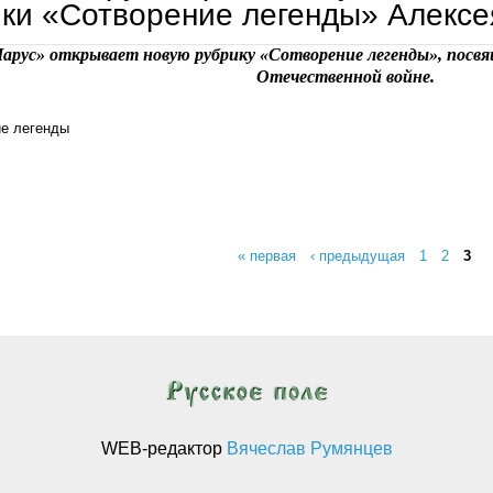
ки «Сотворение легенды» Алексе
арус» открывает новую рубрику «Сотворение легенды», посв
Отечественной войне.
е легенды
алексей котов. «мы — люди. пусть и не видевшие войны, но знающие о ней…» (беседа глав
« первая
‹ предыдущая
1
2
3
ицы
WEB-редактор
Вячеслав Румянцев