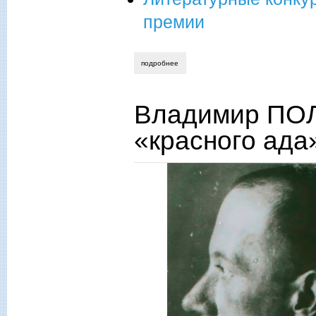
премии
подробнее
о анна кошель. триумф книг о тираспо
Владимир ПОЛ
«красного ада