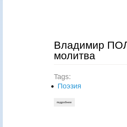
Владимир ПО
молитва
Tags:
Поэзия
подробнее
о владимир полушин. материнская мол