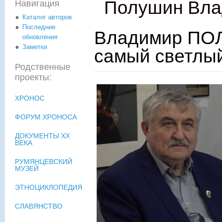
Полушин Вл
Навигация
Каталог авторов
Последние
Владимир ПОЛ
обновления
Заметки
самый светлы
Родственные
проекты:
ХРОНОС
ФОРУМ ХРОНОСА
ДОКУМЕНТЫ XX
ВЕКА
РУМЯНЦЕВСКИЙ
МУЗЕЙ
ЭТНОЦИКЛОПЕДИЯ
СЛАВЯНСТВО