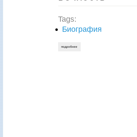
Tags:
Биография
подробнее
о владимир полушин. разговор через в