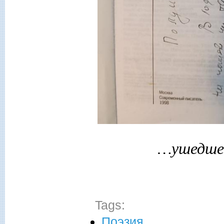
…ушедшег
Tags:
Поэзия