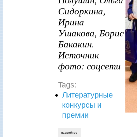
Полушин, Ольга
Сидоркина,
Ирина
Ушакова, Борис
Бакакин.
Источник
фото: соцсети
Tags:
Литературные
конкурсы и
премии
подробнее
о лауреаты премии им. дм. кедрина «зо