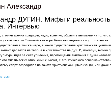
ин Александр
сандр ДУГИН. Мифы и реальность
а. Интервью
, с точки зрения традиции, надо, конечно, обратить внимание на то, что 
орский мир, то Олимпийские игры были запрещены и спорт отошел не то
существовал в той же мере, в какой существовала христианская цивилиза
е акцент делается на тело, а в христианстве на дух. И, пожалуй, можно 
культуры идет за счет усиления, перемещения внимания с души человека,
 с его мистических отношений с Богом, с его этического совершенствов
этому спорт возродился на закате христианской цивилизации, или даже
льтуры
александр дугин. мифы и реальность ресакрализации спорта. интервью