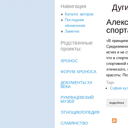
Дуг
Навигация
Каталог авторов
Алек
Последние
обновления
спорт
Заметки
«В принципе
Родственные
Средиземном
проекты:
исчез и не 
что в спорт
ХРОНОС
спортивной 
этического,
ФОРУМ ХРОНОСА
красоты. По
ДОКУМЕНТЫ XX
Tags:
ВЕКА
София ку
РУМЯНЦЕВСКИЙ
МУЗЕЙ
подробнее
о 
ЭТНОЦИКЛОПЕДИЯ
СЛАВЯНСТВО