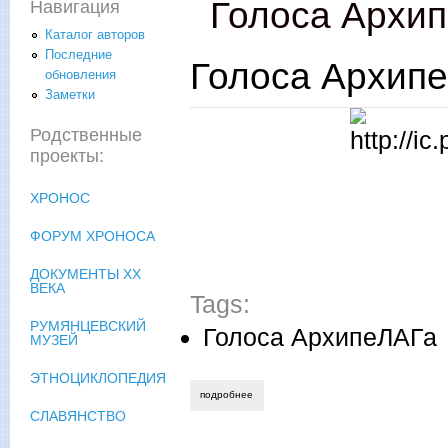
Голоса Архи
Навигация
Каталог авторов
Последние
Голоса Архип
обновления
Заметки
Родственные
проекты:
ХРОНОС
ФОРУМ ХРОНОСА
ДОКУМЕНТЫ XX
ВЕКА
Tags:
РУМЯНЦЕВСКИЙ
Голоса АрхипеЛАГа
МУЗЕЙ
ЭТНОЦИКЛОПЕДИЯ
подробнее
о голоса архипелага. подборка №8
СЛАВЯНСТВО