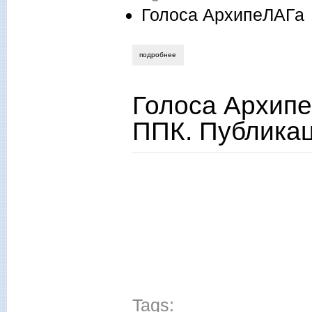
Голоса АрхипеЛАГа
подробнее
о голоса архипелага. письма из архива
Голоса Архипе
ППК. Публика
Tags: