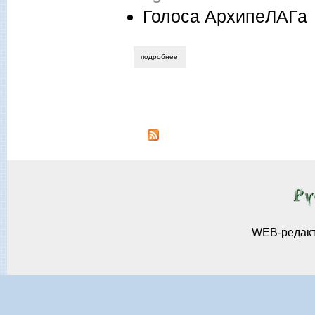
Голоса АрхипеЛАГа
подробнее
о голоса архипелага. письма из архиво
Страницы
WEB-редак