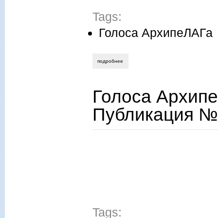
Tags:
Голоса АрхипеЛАГа
подробнее
о голоса архипелага. подборка писем 
Голоса Архипе
Публикация №
Tags: