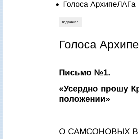
Голоса АрхипеЛАГа
подробнее
о голоса архипелага. подборка №4.
Голоса Архипе
Письмо №1.
«Усердно прошу К
положении»
О САМСОНОВЫХ В. А