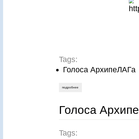
Tags:
Голоса АрхипеЛАГа
подробнее
о голоса архипелага. подборка №5
Голоса Архип
Tags: