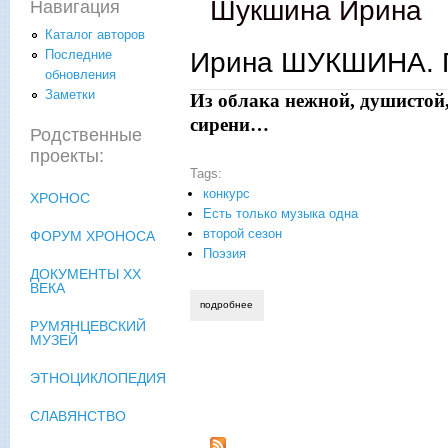
Шукшина Ирина
Навигация
Каталог авторов
Ирина ШУКШИНА. П
Последние
обновления
Заметки
Из облака нежной, душистой
сирени…
Родственные
проекты:
Tags:
конкурс
ХРОНОС
Есть только музыка одна
второй сезон
ФОРУМ ХРОНОСА
Поэзия
ДОКУМЕНТЫ XX
ВЕКА
подробнее
о ирина шукшина. пять девушек
РУМЯНЦЕВСКИЙ
МУЗЕЙ
ЭТНОЦИКЛОПЕДИЯ
СЛАВЯНСТВО