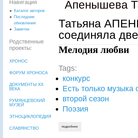
Апенышева Т
Навигация
Каталог авторов
Последние
Татьяна АПЕН
обновления
Заметки
соединяла две
Родственные
Мелодия любви
проекты:
ХРОНОС
Tags:
ФОРУМ ХРОНОСА
конкурс
ДОКУМЕНТЫ XX
Есть только музыка 
ВЕКА
второй сезон
РУМЯНЦЕВСКИЙ
МУЗЕЙ
Поэзия
ЭТНОЦИКЛОПЕДИЯ
подробнее
о татьяна апенышева. ...что музыкой с
СЛАВЯНСТВО