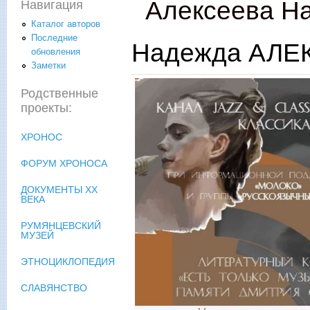
Алексеева Н
Навигация
Каталог авторов
Последние
Надежда АЛЕК
обновления
Заметки
Родственные
проекты:
ХРОНОС
ФОРУМ ХРОНОСА
ДОКУМЕНТЫ XX
ВЕКА
РУМЯНЦЕВСКИЙ
МУЗЕЙ
ЭТНОЦИКЛОПЕДИЯ
СЛАВЯНСТВО