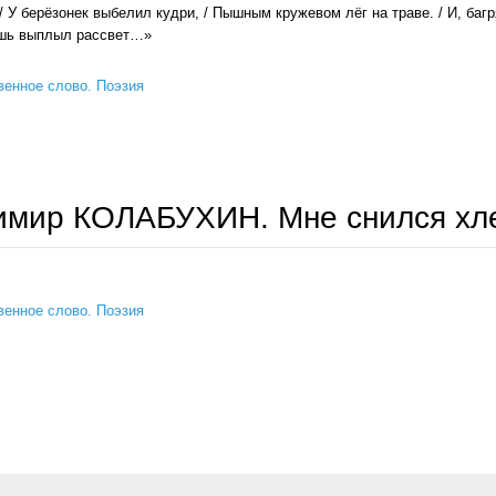
 / У берёзонек выбелил кудри, / Пышным кружевом лёг на траве. / И, баг
ишь выплыл рассвет…»
енное слово. Поэзия
владимир колабухин. незабываемое
имир КОЛАБУХИН. Мне снился хл
енное слово. Поэзия
владимир колабухин. мне снился хлеб