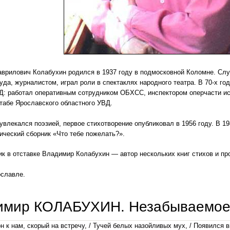
врилович Колабухин родился в 1937 году в подмосковной Коломне. Слу
уда, журналистом, играл роли в спектаклях народного театра. В 70-х го
: работал оперативным сотрудником ОБХСС, инспектором оперчасти ис
табе Ярославского областного УВД.
увлекался поэзией, первое стихотворение опубликовал в 1956 году. В 1
ический сборник «Что тебе пожелать?».
к в отставке Владимир Колабухин — автор нескольких книг стихов и пр
ославле.
имир КОЛАБУХИН. Незабываемо
н к нам, скорый на встречу, / Тучей белых назойливых мух, / Появился в