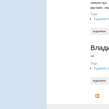
тополя пух.
растаял, л
Tags:
Художеств
подробнее
о 
Влад
***
Tags:
Художеств
подробнее
о 