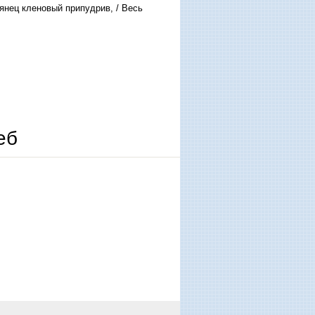
рянец кленовый припудрив, / Весь
еб