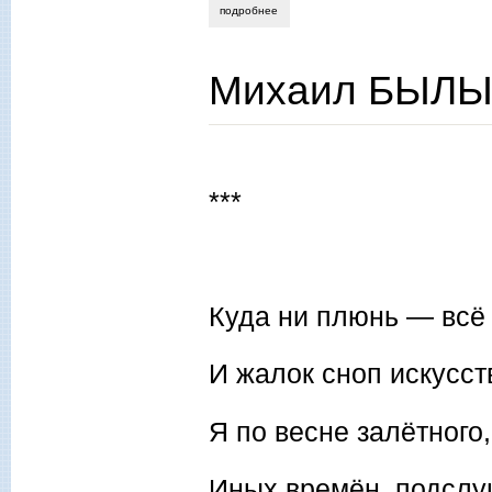
подробнее
о михаил былых. старый мир откликает
Михаил БЫЛЫХ
***
Куда ни плюнь — всё
И жалок сноп искусст
Я по весне залётного,
Иных времён, подслу