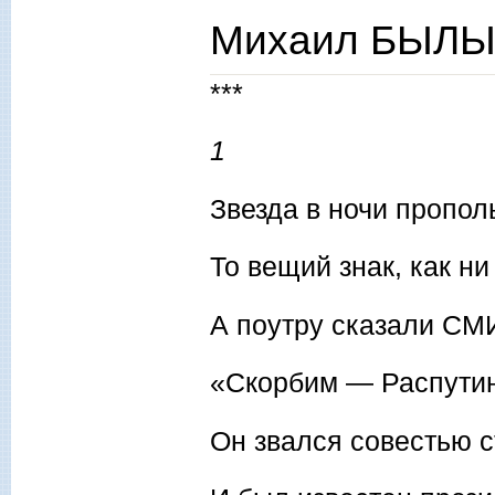
Михаил БЫЛЫХ
***
1
Звезда в ночи пропо
То вещий знак, как ни
А поутру сказали СМ
«Скорбим — Распутин
Он звался совестью 