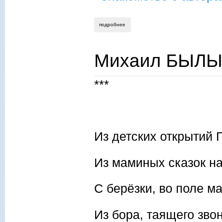
подробнее
о михаил былых. знакомство с автором
Михаил БЫЛЫХ
***
Из детских открытий 
Из маминых сказок на
С берёзки, во поле м
Из бора, таящего звон