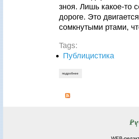
зноя. Лишь какое-то 
дороге. Это двигаетс
сомкнутыми ртами, ч
Tags:
Публицистика
подробнее
о зинаида шипанова. здравствуй, мила
WEB-редак