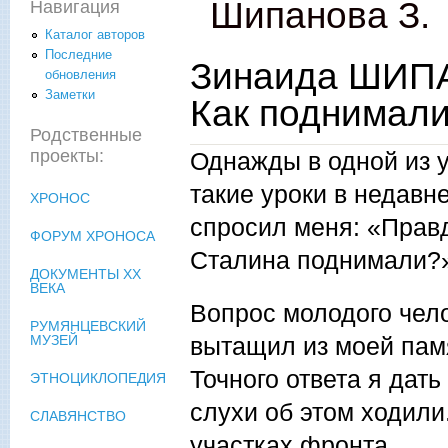
Шипанова З.
Навигация
Каталог авторов
Последние
Зинаида ШИПА
обновления
Заметки
Как поднимали
Родственные
проекты:
Однажды в одной из 
такие уроки в недавн
ХРОНОС
спросил меня: «Правд
ФОРУМ ХРОНОСА
Сталина поднимали?
ДОКУМЕНТЫ XX
ВЕКА
Вопрос молодого чел
РУМЯНЦЕВСКИЙ
вытащил из моей памя
МУЗЕЙ
Точного ответа я дать
ЭТНОЦИКЛОПЕДИЯ
слухи об этом ходили
СЛАВЯНСТВО
участках фронта.