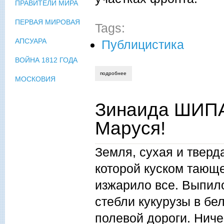
ПРАВИТЕЛИ МИРА
ПЕРВАЯ МИРОВАЯ
Tags:
АПСУАРА
Публицистика
ВОЙНА 1812 ГОДА
подробнее
о зинаида шипанова. зинкин орден, ил
МОСКОВИЯ
Зинаида ШИПА
Маруся!
Земля, сухая и тверд
которой куском тающ
изжарило все. Выпило
стебли кукурузы в б
полевой дороги. Ничег