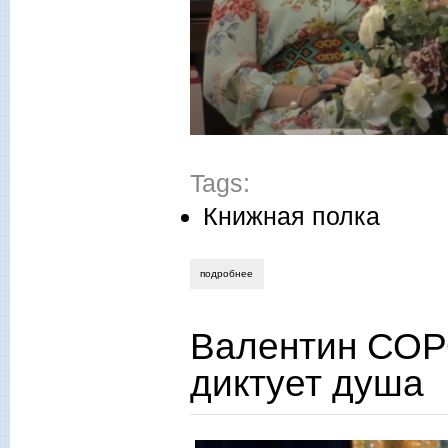
Tags:
Книжная полка
подробнее
о наталья моловцева. двое на всей зе
Валентин СОРО
диктует душа