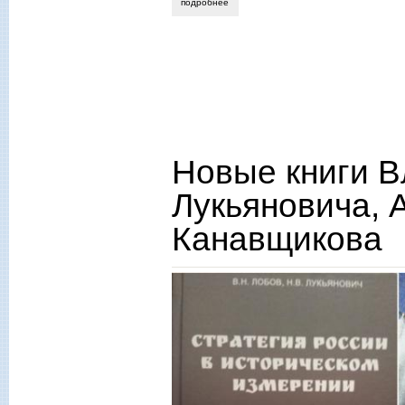
подробнее
о сергей шулаков. вопреки безвремень
Новые книги В
Лукьяновича, 
Канавщикова