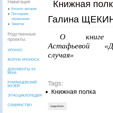
Книжная пол
Навигация
Каталог авторов
Последние
Галина ЩЕКИН
обновления
Заметки
Родственные
О книге 
проекты:
Астафьевой «Д
ХРОНОС
случая»
ФОРУМ ХРОНОСА
ДОКУМЕНТЫ XX
ВЕКА
Tags:
РУМЯНЦЕВСКИЙ
МУЗЕЙ
Книжная полка
ЭТНОЦИКЛОПЕДИЯ
СЛАВЯНСТВО
подробнее
о галина щекина. в чёрном теле