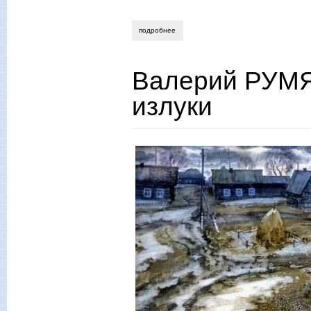
подробнее
о книги уральцев: «венок богданову», 
Валерий РУМЯ
излуки