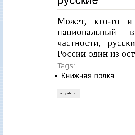
русские
Может, кто-то и
национальный 
частности, русск
России один из ос
Tags:
Книжная полка
подробнее
о фёдор кузьмичёв. кто мы? пока ещё р