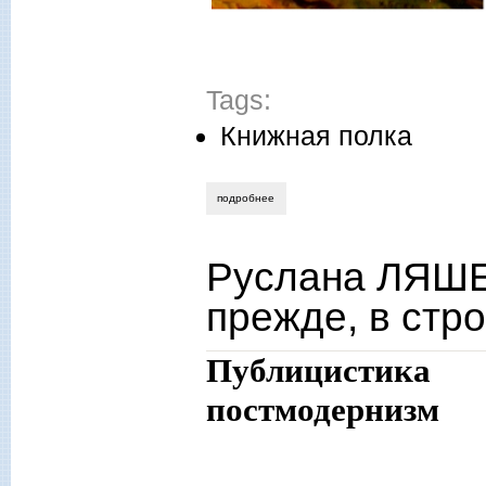
Tags:
Книжная полка
подробнее
о новые книги игоря белкина-ханадеев
Руслана ЛЯШЕВ
прежде, в ст
Публицистика
постмодернизм