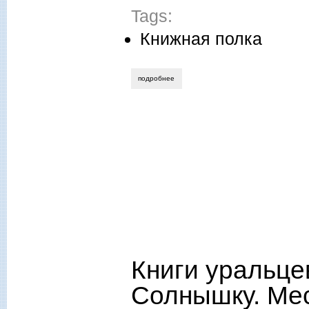
Tags:
Книжная полка
подробнее
о руслана ляшева. литература: и, как 
Книги уральце
Солнышку. Ме