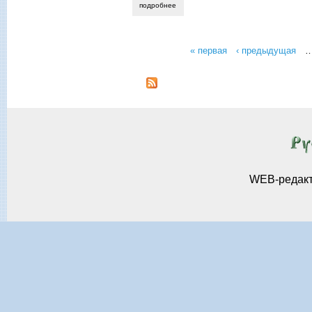
подробнее
о новые книги дмитрия мещанинова, р
« первая
‹ предыдущая
Страницы
WEB-редак